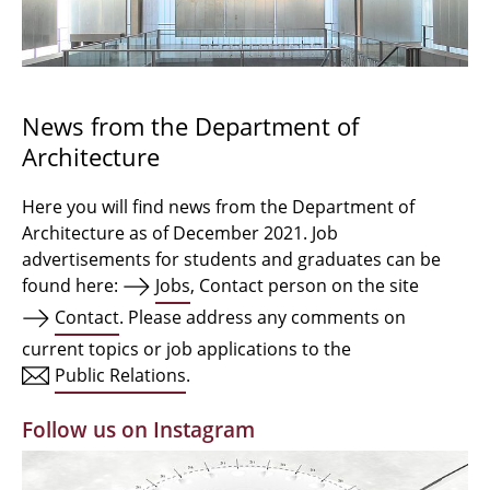
Bachelor Architecture
Bachelor Architecture+
Master Architecture Degree
News from the Department of
Architecture
Qualification profile
Semester Programme
Here you will find news from the Department of
Architecture as of December 2021. Job
Internationales
advertisements for students and graduates can be
found here:
Jobs
, Contact person on the site
Institutes
Contact
. Please address any comments on
current topics or job applications to the
Facilities
Public Relations
.
MBW | Modellbauwerkstatt
Follow us on Instagram
Alumni | cloud club