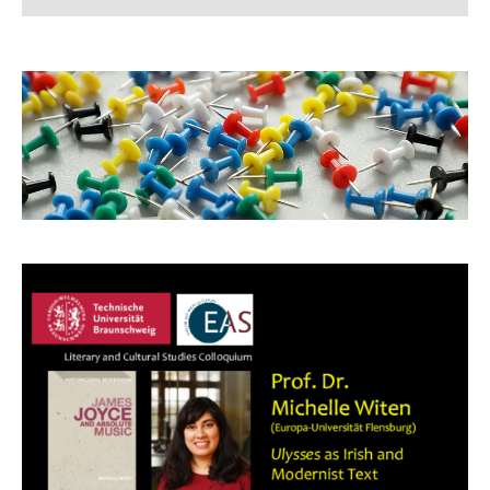
News
Dates / Exams
Research
Institute
Team
Prospective Students
Students
Excursions
TUBS Players