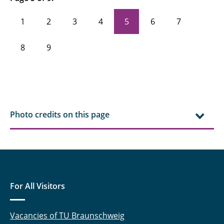
1
2
3
4
5
6
7
8
9
Photo credits on this page
For All Visitors
Vacancies of TU Braunschweig