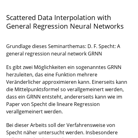
Numerical solution of ODEs
Scattered Data Interpolation with
Stiff and nonstiff systems of ODES
General Regression Neural Networks
Learning vector quantization for probabilistic
Neural Network
Grundlage dieses Seminarthemas: D. F. Specht: A
general regression neural network GRNN
Implementing probabilistic Neural Networks
Es gibt zwei Möglichkeiten ein sogenanntes GRNN
Partioned Runge-Kutta methods
herzuleiten, das eine Funktion mehrere
Veränderlicher approximieren kann. Einerseits kann
Hierarchical matrices
die Mittelpunktsformel so verallgemeinert werden,
dass ein GRNN entsteht, andererseits kann wie im
Parallel Multigrid-Methods for Finite Element
Paper von Specht die lineare Regression
verallgemeinert werden.
Decision trees
Bei dieser Arbeits soll der Verfahrensweise von
Strongly Coupled Systems
Specht näher untersucht werden. Insbesondere