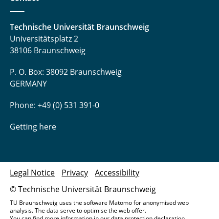
Technische Universität Braunschweig
Universitätsplatz 2
38106 Braunschweig
P. O. Box: 38092 Braunschweig
GERMANY
Phone: +49 (0) 531 391-0
Getting here
Legal Notice
Privacy
Accessibility
© Technische Universität Braunschweig
TU Braunschweig uses the software Matomo for anonymised web
analysis. The data serve to optimise the web offer.
You can find more information in our
data protection declaration
.