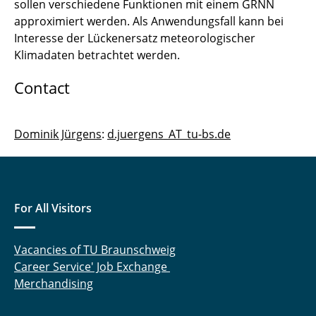
sollen verschiedene Funktionen mit einem GRNN
Loosely Coupled Systems
approximiert werden. Als Anwendungsfall kann bei
Interesse der Lückenersatz meteorologischer
Klimadaten betrachtet werden.
Contact
Dominik Jürgens
:
d.juergens_AT_tu-bs.de
For All Visitors
Vacancies of TU Braunschweig
Career Service' Job Exchange
Merchandising