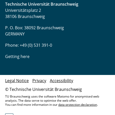
Technische Universität Braunschweig
Universitätsplatz 2
38106 Braunschweig
P. O. Box: 38092 Braunschweig
GERMANY
Phone: +49 (0) 531 391-0
Getting here
Legal Notice
Privacy
Accessibility
© Technische Universität Braunschweig
TU Braunschweig uses the software Matomo for anonymised web
analysis. The data serve to optimise the web offer.
You can find more information in our
data protection declaration
.