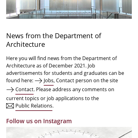
Bachelor Architecture
Bachelor Architecture+
Master Architecture Degree
News from the Department of
Architecture
Qualification profile
Semester Programme
Here you will find news from the Department of
Architecture as of December 2021. Job
Internationales
advertisements for students and graduates can be
found here:
Jobs
, Contact person on the site
Institutes
Contact
. Please address any comments on
current topics or job applications to the
Facilities
Public Relations
.
MBW | Modellbauwerkstatt
Follow us on Instagram
Alumni | cloud club