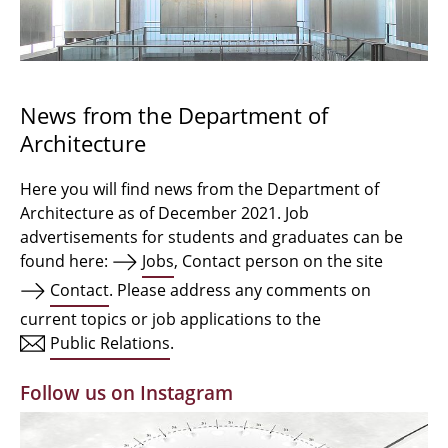
Bachelor Architecture
Bachelor Architecture+
Master Architecture Degree
News from the Department of
Architecture
Qualification profile
Semester Programme
Here you will find news from the Department of
Architecture as of December 2021. Job
Internationales
advertisements for students and graduates can be
found here:
Jobs
, Contact person on the site
Institutes
Contact
. Please address any comments on
current topics or job applications to the
Facilities
Public Relations
.
MBW | Modellbauwerkstatt
Follow us on Instagram
Alumni | cloud club