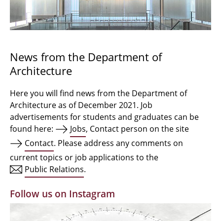
Bachelor Architecture
Bachelor Architecture+
Master Architecture Degree
News from the Department of
Architecture
Qualification profile
Semester Programme
Here you will find news from the Department of
Architecture as of December 2021. Job
Internationales
advertisements for students and graduates can be
found here:
Jobs
, Contact person on the site
Institutes
Contact
. Please address any comments on
current topics or job applications to the
Facilities
Public Relations
.
MBW | Modellbauwerkstatt
Follow us on Instagram
Alumni | cloud club