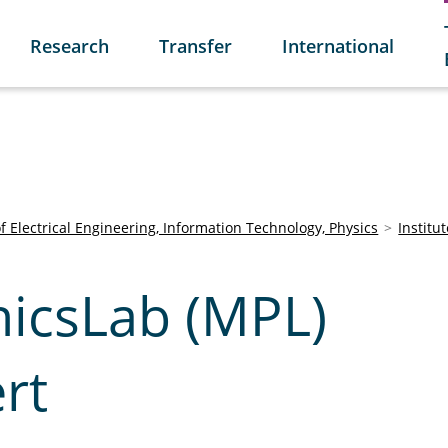
Research
Transfer
International
of Electrical Engineering, Information Technology, Physics
Institu
icsLab (MPL)
rt