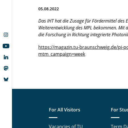
05.08.2022
Das IHT hat die Zusage für Fördermittel des 
Weiterentwicklung des MPL bekommen. Mit di
die Forschung in Richtung integrierte Photoni
https://magazin.tu-braunschweig.de/pi-p
mtm_campaign=week
For All Visitors
For Stu
Vacancies of TU
Term D