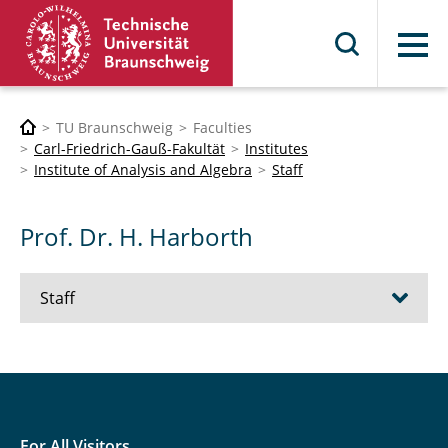
Menu
TU Braunschweig
Faculties
Carl-Friedrich-Gauß-Fakultät
Institutes
Institute of Analysis and Algebra
Staff
Prof. Dr. H. Harborth
Staff
Prof. Dr. V. Bach
Prof. Dr. T. de Wolff
For All Visitors