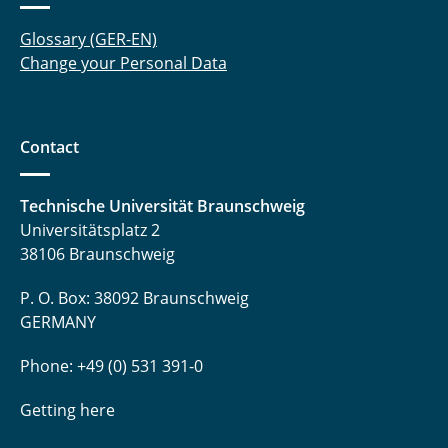
Dr. Boulos El Hilany
Glossary (GER-EN)
Dr. Budsaraphorn Tanmuiho
Change your Personal Data
Ingrid Stoll
Óscar Fernández Ayala
Contact
Jakob Geisler
Technische Universität Braunschweig
Universitätsplatz 2
Matthias Herdzik
38106 Braunschweig
Merten Mlinarzik
P. O. Box: 38092 Braunschweig
GERMANY
Jonas Naumann
Phone: +49 (0) 531 391-0
Birte Ostermann
Getting here
Henrik Schanze