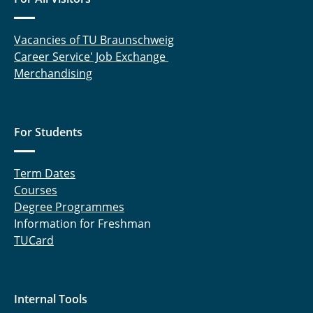
Prof. Dr. B. Eick
Prof. Dr. H. Harborth
Vacancies of TU Braunschweig
Career Service' Job Exchange
Prof. Dr. J. Hoppe
Merchandising
apl. Prof. Dr. A. Kemnitz
Prof. Dr. R. Löwen
For Students
Prof. Dr. H. Opolka
Term Dates
Courses
Prof. Dr. K.-J. Wirths
Degree Programmes
Information for Freshman
PD Dr. Konstantin Merz
TUCard
Dr. C. Adelmann (Lehrbeauftragter)
Dr. Christoph Brauer (Lehrbeauftragter)
Internal Tools