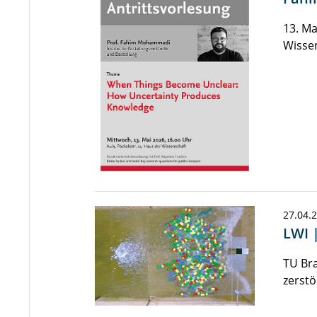
13. Ma
Wisse
27.04.
LWI 
TU Br
zerstö