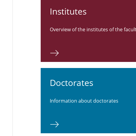
Institutes
Overview of the institutes of the facul
Doctorates
Information about doctorates