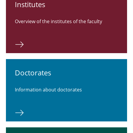
Labs
Institutes
Doctorate
Overview of the institutes of the faculty
Habilitations
Research and Teaching
Doctorates
Information about doctorates