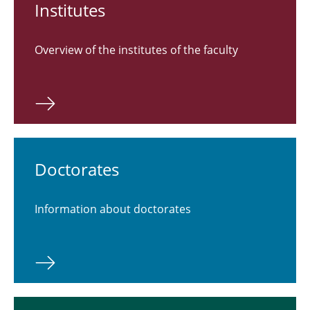
Labs
Institutes
Doctorate
Overview of the institutes of the faculty
Habilitations
Research and Teaching
Doctorates
Information about doctorates