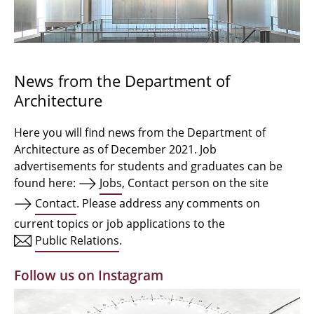
Bachelor Architecture
Bachelor Architecture+
Master Architecture Degree
News from the Department of
Architecture
Qualification profile
Semester Programme
Here you will find news from the Department of
Architecture as of December 2021. Job
Internationales
advertisements for students and graduates can be
found here:
Jobs
, Contact person on the site
Institutes
Contact
. Please address any comments on
current topics or job applications to the
Facilities
Public Relations
.
MBW | Modellbauwerkstatt
Follow us on Instagram
Alumni | cloud club