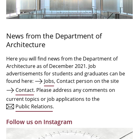
Bachelor Architecture
Bachelor Architecture+
Master Architecture Degree
News from the Department of
Architecture
Qualification profile
Semester Programme
Here you will find news from the Department of
Architecture as of December 2021. Job
Internationales
advertisements for students and graduates can be
found here:
Jobs
, Contact person on the site
Institutes
Contact
. Please address any comments on
current topics or job applications to the
Facilities
Public Relations
.
MBW | Modellbauwerkstatt
Follow us on Instagram
Alumni | cloud club