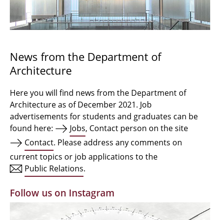
Bachelor Architecture
Bachelor Architecture+
Master Architecture Degree
News from the Department of
Architecture
Qualification profile
Semester Programme
Here you will find news from the Department of
Architecture as of December 2021. Job
Internationales
advertisements for students and graduates can be
found here:
Jobs
, Contact person on the site
Institutes
Contact
. Please address any comments on
current topics or job applications to the
Facilities
Public Relations
.
MBW | Modellbauwerkstatt
Follow us on Instagram
Alumni | cloud club