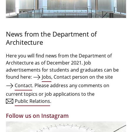
Bachelor Architecture
Bachelor Architecture+
Master Architecture Degree
News from the Department of
Architecture
Qualification profile
Semester Programme
Here you will find news from the Department of
Architecture as of December 2021. Job
Internationales
advertisements for students and graduates can be
found here:
Jobs
, Contact person on the site
Institutes
Contact
. Please address any comments on
current topics or job applications to the
Facilities
Public Relations
.
MBW | Modellbauwerkstatt
Follow us on Instagram
Alumni | cloud club