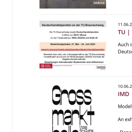
11.06.
TU |
Auch 
Deuts
10.06.
IMD 
Models
An exh