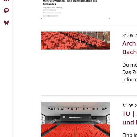
31.05.
Arch
Bach
Du mö
Das Zu
Inform
31.05.
TU |
und 
Einbli