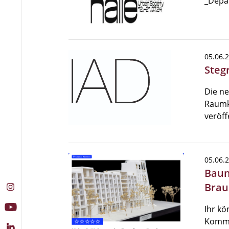
_Depa
05.06.
Steg
Die ne
Raumk
veröff
05.06.
Baun
Brau
Ihr k
Kommi