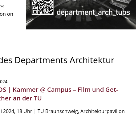
es
son on
 des Departments Architektur
2024
S | Kammer @ Campus – Film und Get-
ther an der TU
ni 2024, 18 Uhr | TU Braunschweig, Architekturpavillon