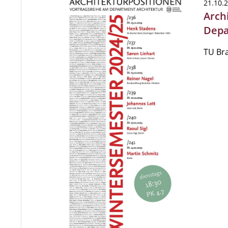
21.10.
Arch
Depa
TU Br