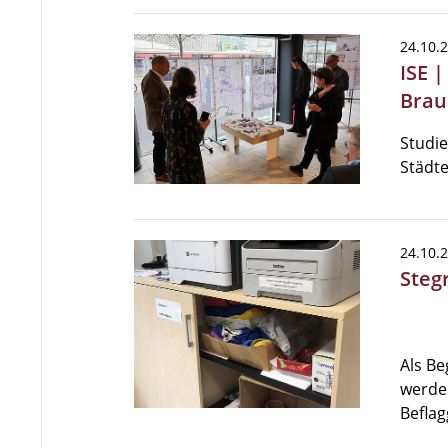
24.10.
ISE 
Brau
Studi
Städt
24.10.
Steg
Als Be
werde
Beflag