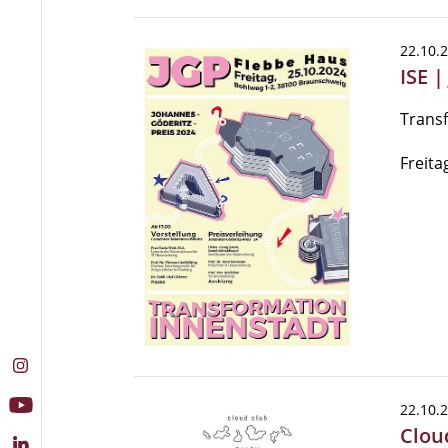
22.10.
ISE 
Trans
Freita
22.10.
Clou