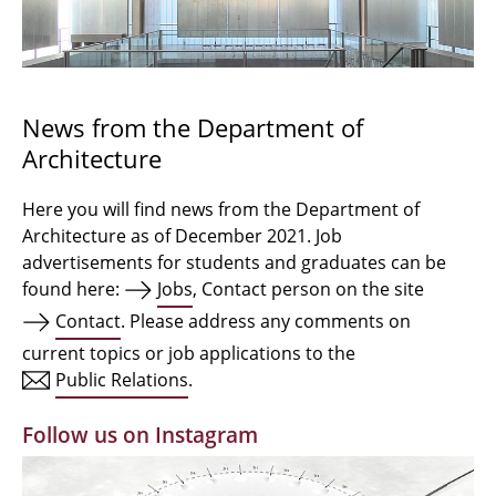
Bachelor Architecture
Bachelor Architecture+
Master Architecture Degree
News from the Department of
Architecture
Qualification profile
Semester Programme
Here you will find news from the Department of
Architecture as of December 2021. Job
Internationales
advertisements for students and graduates can be
found here:
Jobs
, Contact person on the site
Institutes
Contact
. Please address any comments on
current topics or job applications to the
Facilities
Public Relations
.
MBW | Modellbauwerkstatt
Follow us on Instagram
Alumni | cloud club