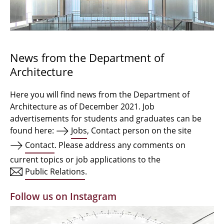
Bachelor Architecture
Bachelor Architecture+
Master Architecture Degree
News from the Department of
Architecture
Qualification profile
Semester Programme
Here you will find news from the Department of
Architecture as of December 2021. Job
Internationales
advertisements for students and graduates can be
found here:
Jobs
, Contact person on the site
Institutes
Contact
. Please address any comments on
current topics or job applications to the
Facilities
Public Relations
.
MBW | Modellbauwerkstatt
Follow us on Instagram
Alumni | cloud club