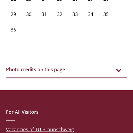
29
30
31
32
33
34
35
36
Photo credits on this page
For All Visitors
Vacancies of TU Braunschweig