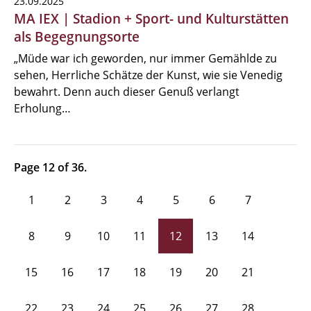
23.09.2025
MA IEX | Stadion + Sport- und Kulturstätten
als Begegnungsorte
„Müde war ich geworden, nur immer Gemählde zu
sehen, Herrliche Schätze der Kunst, wie sie Venedig
bewahrt. Denn auch dieser Genuß verlangt
Erholung…
Page 12 of 36.
1
2
3
4
5
6
7
8
9
10
11
12
13
14
15
16
17
18
19
20
21
22
23
24
25
26
27
28