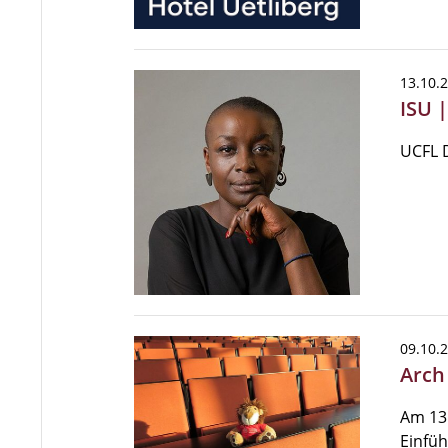
13.10.
ISU 
UCFL D
09.10.
Arch 
Am 13.
Einfü