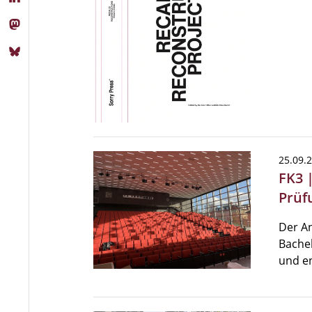
25.09.
FK3 
Prüf
Der A
Bachel
und e