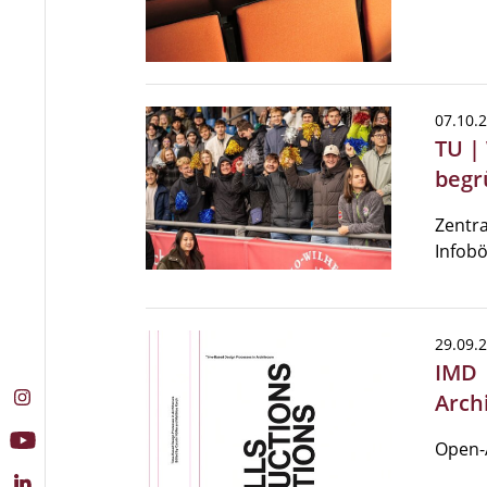
07.10.
TU |
begr
Zentra
Infob
29.09.
IMD 
Arch
Open-A