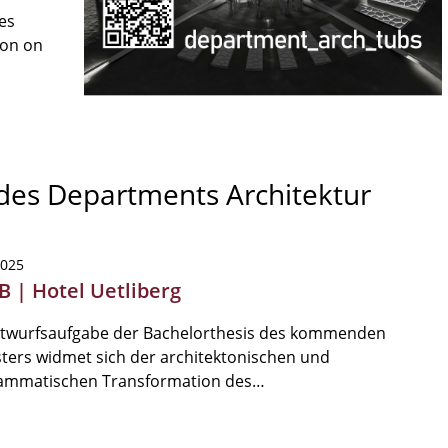
es
son on
 des Departments Architektur
2025
B | Hotel Uetliberg
ntwurfsaufgabe der Bachelorthesis des kommenden
ers widmet sich der architektonischen und
ammatischen Transformation des…