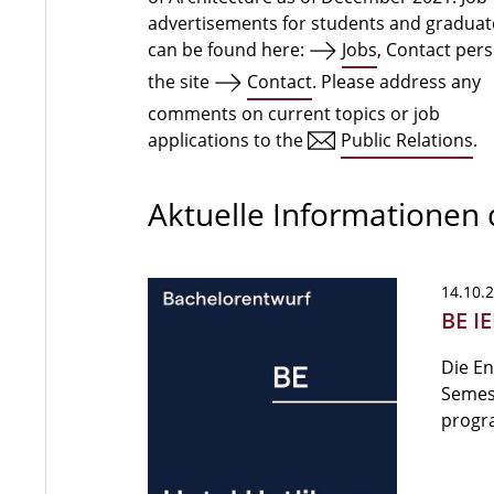
advertisements for students and graduat
can be found here:
Jobs
, Contact per
the site
Contact
. Please address any
comments on current topics or job
applications to the
Public Relations
.
Aktuelle Informationen
14.10.
BE IE
Die E
Semest
progr