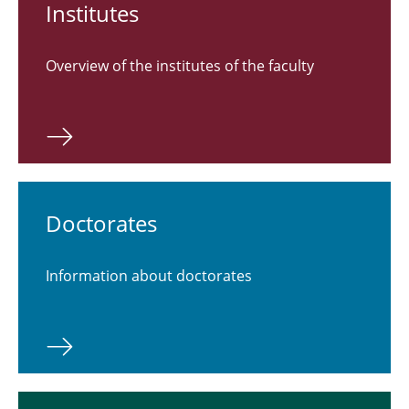
Labs
Institutes
Doctorate
Overview of the institutes of the faculty
Habilitations
Research and Teaching
Doctorates
Information about doctorates