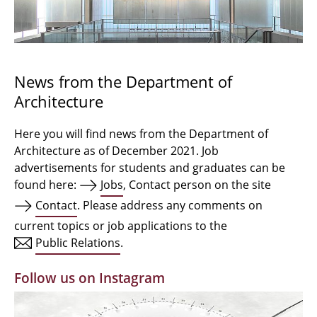
Bachelor Architecture
Bachelor Architecture+
Master Architecture Degree
News from the Department of
Architecture
Qualification profile
Semester Programme
Here you will find news from the Department of
Architecture as of December 2021. Job
Internationales
advertisements for students and graduates can be
found here:
Jobs
, Contact person on the site
Institutes
Contact
. Please address any comments on
current topics or job applications to the
Facilities
Public Relations
.
MBW | Modellbauwerkstatt
Follow us on Instagram
Alumni | cloud club