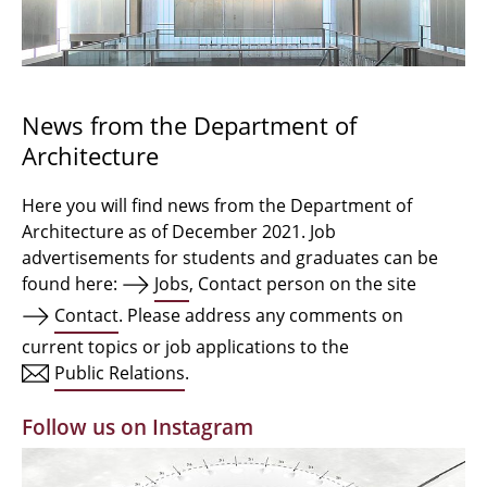
Bachelor Architecture
Bachelor Architecture+
Master Architecture Degree
News from the Department of
Architecture
Qualification profile
Semester Programme
Here you will find news from the Department of
Architecture as of December 2021. Job
Internationales
advertisements for students and graduates can be
found here:
Jobs
, Contact person on the site
Institutes
Contact
. Please address any comments on
current topics or job applications to the
Facilities
Public Relations
.
MBW | Modellbauwerkstatt
Follow us on Instagram
Alumni | cloud club