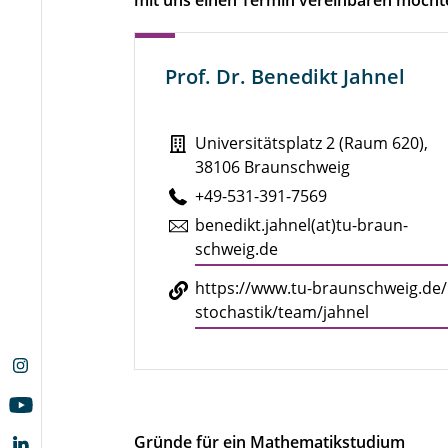
Prof. Dr. Benedikt Jahnel
Universitätsplatz 2 (Raum 620),
38106 Braunschweig
+49-531-391-7569
be­ne­dikt.jahnel(at)tu-braun­
schweig.de
https://​www.​tu-​braunschweig.​de/​
stochastik/​team/​jahnel
Gründe für ein Mathematikstudium