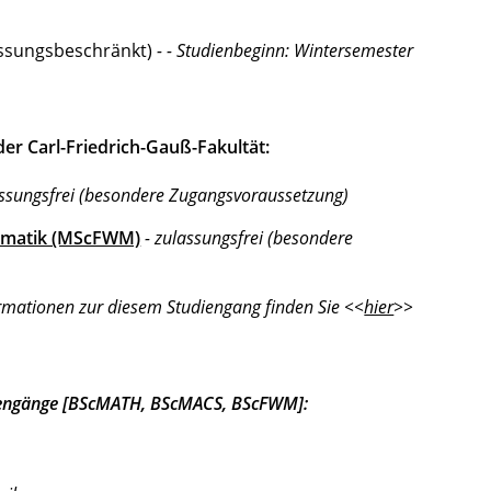
ssungsbeschränkt)
-
- Studienbeginn: Wintersemester
r Carl-Friedrich-Gauß-Fakultät:
assungsfrei (besondere Zugangsvoraussetzung)
hematik (MScFWM)
- zulassungsfrei (besondere
ormationen zur diesem Studiengang finden Sie <<
hier
>>
diengänge [BScMATH, BScMACS, BScFWM]: