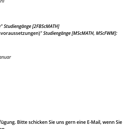
ril
e" Studiengänge [2FBScMATH]
svoraussetzungen)
" Studiengänge [MScMATH, MScFWM]:
Januar
ügung. Bitte schicken Sie uns gern eine E-Mail, wenn Sie
en.