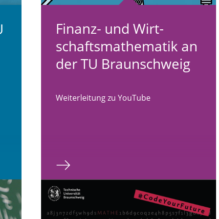
Finanz- und Wirt­
U
schafts­ma­the­ma­tik an
der TU Braun­schweig
Weiterleitung zu YouTube