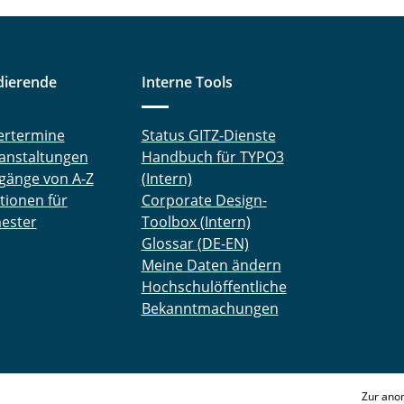
dierende
Interne Tools
ertermine
Status GITZ-Dienste
anstaltungen
Handbuch für TYPO3
gänge von A-Z
(Intern)
tionen für
Corporate Design-
ester
Toolbox (Intern)
Glossar (DE-EN)
Meine Daten ändern
Hochschulöffentliche
Bekanntmachungen
Zur ano