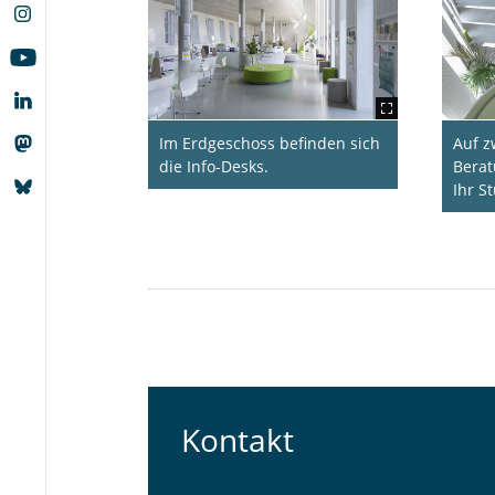
Im Erdgeschoss befinden sich
Auf z
die Info-Desks.
Bera
Ihr S
Kontakt