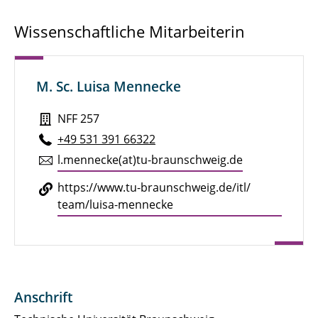
Institutsleitung
Wissenschaftliche Mitarbeiterin
Geschäftszimmer
Wissenschaftliche Mitarbeitende
M. Sc. Luisa Mennecke
Doktoranden
NFF 257
+49 531 391 66322
IT-Administration
l.​mennecke(at)tu-braun­schweig.de
Technische Mitarbeitende
https://​www.​tu-​braunschweig.​de/​itl/​
team/​luisa-​mennecke
Lehrbeauftragte
Studierende
Anschrift