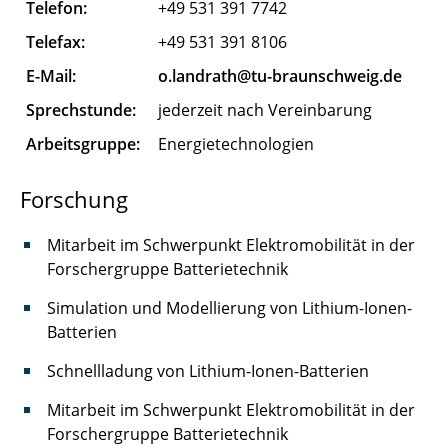
Telefon:
+49 531 391 7742
Flügel Karen
Telefax:
+49 531 391 8106
Gand Max
E-Mail:
o.landrath@tu-braunschweig.de
Sprechstunde:
jederzeit nach Vereinbarung
Garn Till
Arbeitsgruppe:
Energietechnologien
Gebhardt Gerald
Forschung
Göhrmann Mats
Mitarbeit im Schwerpunkt Elektromobilität in der
Gorkow Nelly
Forschergruppe Batterietechnik
Graber Benedikt
Simulation und Modellierung von Lithium-Ionen-
Batterien
Gromova Polina
Schnellladung von Lithium-Ionen-Batterien
Herman Robin
Mitarbeit im Schwerpunkt Elektromobilität in der
Hinz Marius
Forschergruppe Batterietechnik