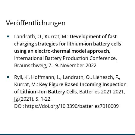
Rollin Anna
Veröffentlichungen
Rosebrock Nils
Landrath, O., Kurrat, M.:
Development of fast
Sauer Timo
charging strategies for lithium-ion battery cells
Schmidt Matthias
using an electro-thermal model approach
,
International Battery Production Conference,
Schulze Kai
Braunschweig, 7.- 9. November 2022
Ryll, K., Hoffmann, L., Landrath, O., Lienesch, F.,
Soyck Frank
Kurrat, M.:
Key Figure Based Incoming Inspection
Tiedemann Laura
of Lithium-Ion Battery Cells
, Batteries 2021 2021,
Jg.(2021), S. 1-22.
Tiedt Frederik
DOI: https://doi.org/10.3390/batteries7010009
Tolkach Pavel
Ulbig Michael