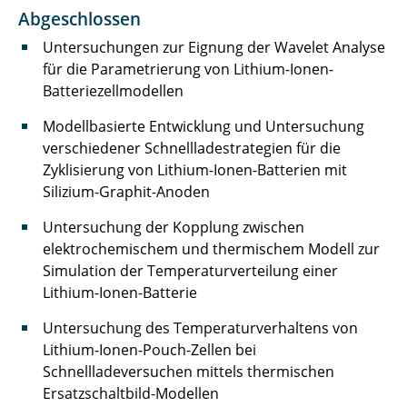
Abgeschlossen
Laufer Andreas
Untersuchungen zur Eignung der Wavelet Analyse
für die Parametrierung von Lithium-Ionen-
Liebsch Quentin
Batteriezellmodellen
Lüdecke Marcel
Modellbasierte Entwicklung und Untersuchung
verschiedener Schnellladestrategien für die
Meinert Michel
Zyklisierung von Lithium-Ionen-Batterien mit
Silizium-Graphit-Anoden
Nebelsiek Marvin
Untersuchung der Kopplung zwischen
Niehs Eike
elektrochemischem und thermischem Modell zur
Simulation der Temperaturverteilung einer
Pape Marlene
Lithium-Ionen-Batterie
Pöschl Sofie
Untersuchung des Temperaturverhaltens von
Lithium-Ionen-Pouch-Zellen bei
Preißner Kevin
Schnellladeversuchen mittels thermischen
Ersatzschaltbild-Modellen
Reuter Kira