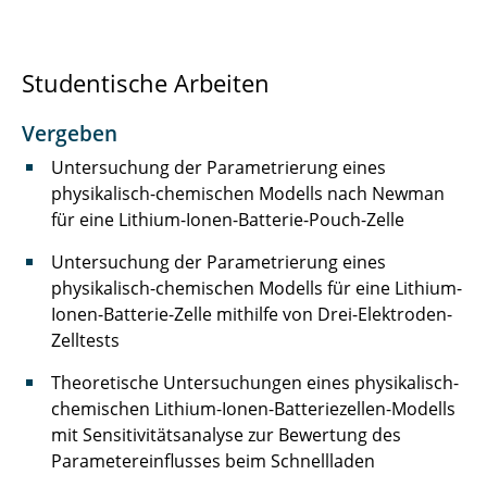
Hoffmann Melanie
Studentische Arbeiten
Holdorf Merit
Jackmann Cedric
Vergeben
Untersuchung der Parametrierung eines
Jelden Timo
physikalisch-chemischen Modells nach Newman
für eine Lithium-Ionen-Batterie-Pouch-Zelle
Jennert Torben
Untersuchung der Parametrierung eines
Klöpping Stefan
physikalisch-chemischen Modells für eine Lithium-
Ionen-Batterie-Zelle mithilfe von Drei-Elektroden-
König Peer
Zelltests
Kurrat Christiane
Theoretische Untersuchungen eines physikalisch-
chemischen Lithium-Ionen-Batteriezellen-Modells
Landrath Oliver
mit Sensitivitätsanalyse zur Bewertung des
Parametereinflusses beim Schnellladen
Langemann Robin