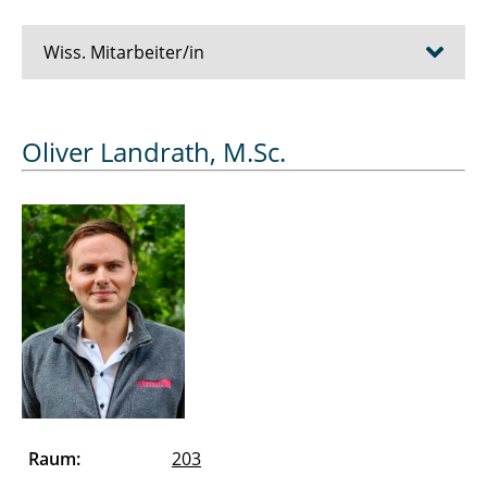
Wiss. Mitarbeiter/in
Bösche Dirk
Oliver Landrath, M.Sc.
Cziumplik David
Dubowik Alexander
Düe Alexandra
Eickelmann Jens
Essers Julien
Farshadi Abdolhamid
Raum:
203
Ferk Merle