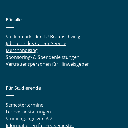
Wagner Henrik
Für alle
Walujski Stefanie
Weber Jan Henrik
Stellenmarkt der TU Braunschweig
Jobbörse des Career Service
Winter Oliver
Merchandising
Sponsoring- & Spendenleistungen
Witt Fabian
Vertrauenspersonen für Hinweisgeber
Zeng Fanke
Für Studierende
Semestertermine
Lehrveranstaltungen
Studiengänge von A-Z
Informationen für Erstsemester