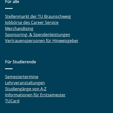
Für alle
Laufer Andreas
Stellenmarkt der TU Braunschweig
Liebsch Quentin
Jobbörse des Career Service
Merchandising
Lüdecke Marcel
Sponsoring- & Spendenleistungen
Vertrauenspersonen für Hinweisgeber
Meinert Michel
Nebelsiek Marvin
Für Studierende
Niehs Eike
Pape Marlene
Semestertermine
Lehrveranstaltungen
Pöschl Sofie
Studiengänge von A-Z
Informationen für Erstsemester
Preißner Kevin
TUCard
Reuter Kira