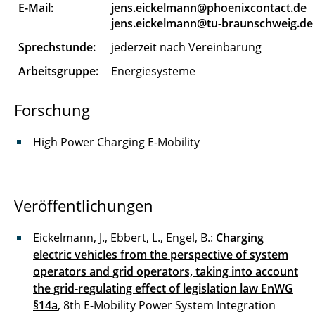
E-Mail:
jens.eickelmann@phoenixcontact.de
Flügel Karen
jens.eickelmann@tu-braunschweig.de
Sprechstunde:
jederzeit nach Vereinbarung
Gand Max
Arbeitsgruppe:
Energiesysteme
Garn Till
Forschung
Gebhardt Gerald
High Power Charging E-Mobility
Göhrmann Mats
Gorkow Nelly
Veröffentlichungen
Graber Benedikt
Eickelmann, J., Ebbert, L., Engel, B.:
Charging
Gromova Polina
electric vehicles from the perspective of system
operators and grid operators, taking into account
Herman Robin
the grid-regulating effect of legislation law EnWG
Hinz Marius
§14a
, 8th E-Mobility Power System Integration