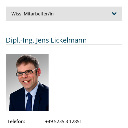
Wiss. Mitarbeiter/in
Bösche Dirk
Dipl.-Ing. Jens Eickelmann
Cziumplik David
Dubowik Alexander
Düe Alexandra
Eickelmann Jens
Essers Julien
Farshadi Abdolhamid
Telefon:
+49 5235 3 12851
Ferk Merle