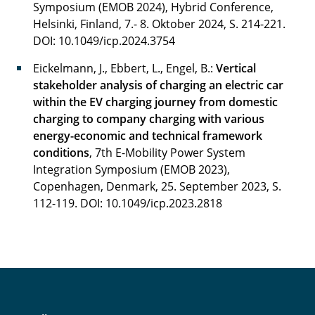
Symposium (EMOB 2024), Hybrid Conference,
Hoffmann Melanie
Helsinki, Finland, 7.- 8. Oktober 2024, S. 214-221.
DOI: 10.1049/icp.2024.3754
Holdorf Merit
Eickelmann, J., Ebbert, L., Engel, B.:
Vertical
Jackmann Cedric
stakeholder analysis of charging an electric car
within the EV charging journey from domestic
Jelden Timo
charging to company charging with various
energy-economic and technical framework
Jennert Torben
conditions
, 7th E-Mobility Power System
Integration Symposium (EMOB 2023),
Klöpping Stefan
Copenhagen, Denmark, 25. September 2023, S.
112-119.
DOI: 10.1049/icp.2023.2818
König Peer
Kurrat Christiane
Landrath Oliver
Langemann Robin