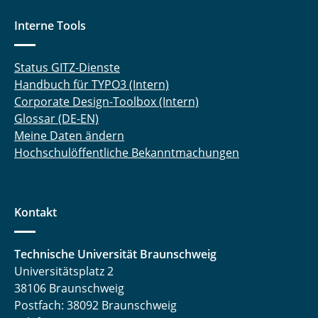
Rollin Anna
Interne Tools
Rosebrock Nils
Status GITZ-Dienste
Handbuch für TYPO3 (Intern)
Sauer Timo
Corporate Design-Toolbox (Intern)
Glossar (DE-EN)
Schmidt Matthias
Meine Daten ändern
Schulze Kai
Hochschulöffentliche Bekanntmachungen
Soyck Frank
Kontakt
Tiedemann Laura
Tiedt Frederik
Technische Universität Braunschweig
Universitätsplatz 2
Tolkach Pavel
38106 Braunschweig
Postfach: 38092 Braunschweig
Ulbig Michael