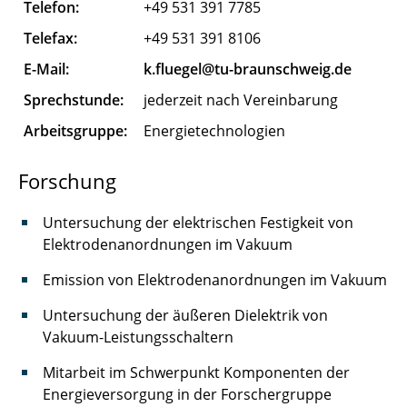
Telefon:
+49 531 391 7785
Flügel Karen
Telefax:
+49 531 391 8106
Gand Max
E-Mail:
k.fluegel@tu-braunschweig.de
Sprechstunde:
jederzeit nach Vereinbarung
Garn Till
Arbeitsgruppe:
Energietechnologien
Gebhardt Gerald
Forschung
Göhrmann Mats
Untersuchung der elektrischen Festigkeit von
Gorkow Nelly
Elektrodenanordnungen im Vakuum
Graber Benedikt
Emission von Elektrodenanordnungen im Vakuum
Gromova Polina
Untersuchung der äußeren Dielektrik von
Vakuum-Leistungsschaltern
Herman Robin
Mitarbeit im Schwerpunkt Komponenten der
Hinz Marius
Energieversorgung in der Forschergruppe