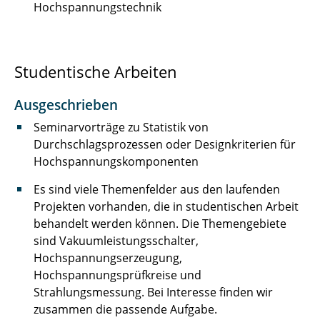
Hochspannungstechnik
Hoffmann Melanie
Holdorf Merit
Studentische Arbeiten
Jackmann Cedric
Ausgeschrieben
Jelden Timo
Seminarvorträge zu Statistik von
Durchschlagsprozessen oder Designkriterien für
Jennert Torben
Hochspannungskomponenten
Klöpping Stefan
Es sind viele Themenfelder aus den laufenden
Projekten vorhanden, die in studentischen Arbeit
König Peer
behandelt werden können. Die Themengebiete
sind Vakuumleistungsschalter,
Kurrat Christiane
Hochspannungserzeugung,
Hochspannungsprüfkreise und
Landrath Oliver
Strahlungsmessung. Bei Interesse finden wir
zusammen die passende Aufgabe.
Langemann Robin