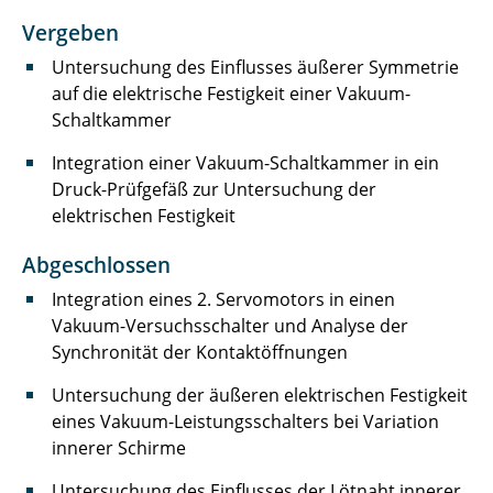
Vergeben
Laufer Andreas
Untersuchung des Einflusses äußerer Symmetrie
Liebsch Quentin
auf die elektrische Festigkeit einer Vakuum-
Schaltkammer
Lüdecke Marcel
Integration einer Vakuum-Schaltkammer in ein
Meinert Michel
Druck-Prüfgefäß zur Untersuchung der
elektrischen Festigkeit
Nebelsiek Marvin
Abgeschlossen
Niehs Eike
Integration eines 2. Servomotors in einen
Vakuum-Versuchsschalter und Analyse der
Pape Marlene
Synchronität der Kontaktöffnungen
Pöschl Sofie
Untersuchung der äußeren elektrischen Festigkeit
eines Vakuum-Leistungsschalters bei Variation
Preißner Kevin
innerer Schirme
Reuter Kira
Untersuchung des Einflusses der Lötnaht innerer