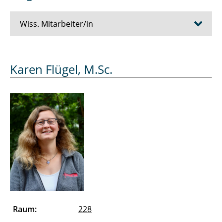
Wiss. Mitarbeiter/in
Bösche Dirk
Karen Flügel, M.Sc.
Cziumplik David
Dubowik Alexander
Düe Alexandra
Eickelmann Jens
Essers Julien
Farshadi Abdolhamid
Raum:
228
Ferk Merle