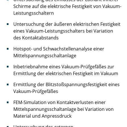
Schirme auf die elektrische Festigkeit von Vakuum-
Rollin Anna
Leistungsschaltern
Rosebrock Nils
Untersuchung der äußeren elektrischen Festigkeit
eines Vakuum-Leistungsschalters bei Variation
Sauer Timo
des Kontaktabstands
Schmidt Matthias
Hotspot- und Schwachstellenanalyse einer
Mittelspannungsschaltanlage
Schulze Kai
Inbetriebnahme eines Vakuum-Prüfgefäßes zur
Soyck Frank
Ermittlung der elektrischen Festigkeit im Vakuum
Ermittlung der Blitzstoßspannungsfestigkeit eines
Tiedemann Laura
Vakuum-Prüfgefäßes
Tiedt Frederik
FEM-Simulation von Kontaktverlusten einer
Mittelspannungsschaltanlage bei Variation von
Tolkach Pavel
Material und Anpressdruck
Ulbig Michael