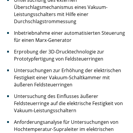
Untersuchung des externen
Überschlagsmechanismus eines Vakuum-
Wagner Henrik
Leistungsschalters mit Hilfe einer
Durchschlagstrommessung
Walujski Stefanie
Inbetriebnahme einer automatisierten Steuerung
Weber Jan Henrik
für einen Marx-Generator
Winter Oliver
Erprobung der 3D-Drucktechnologie zur
Prototypfertigung von Feldsteuerringen
Witt Fabian
Untersuchungen zur Erhöhung der elektrischen
Zeng Fanke
Festigkeit einer Vakuum-Schaltkammer mit
äußeren Feldsteuerringen
Untersuchung des Einflusses äußerer
Feldsteuerringe auf die elektrische Festigkeit von
Vakuum-Leistungsschaltern
Anforderungsanalyse für Untersuchungen von
Hochtemperatur-Supraleiter im elektrischen