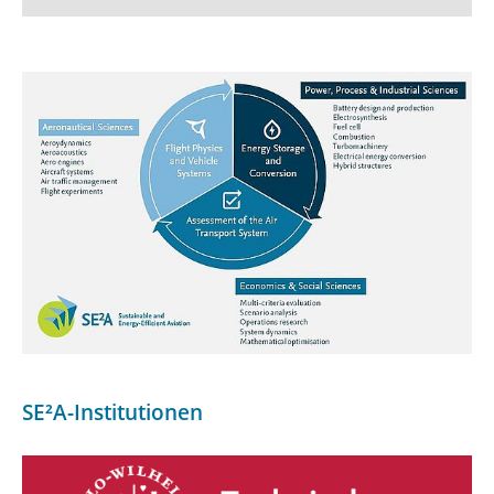
Institutionen und Partner
SE²A Nachwuchswissenschaftler:innen
Ansprechpersonen
Kontakt
⯇ zurück zur Hauptseite
SE²A-Institutionen