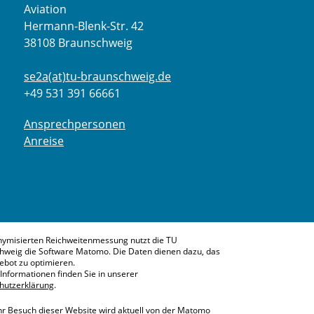
Aviation
Hermann-Blenk-Str. 42
38108 Braunschweig
se2a(at)tu-braunschweig.de
+49 531 391 66661
Ansprechpersonen
Anreise
nymisierten Reichweitenmessung nutzt die TU
hweig die Software Matomo. Die Daten dienen dazu, das
bot zu optimieren.
Informationen finden Sie in unserer
hutzerklärung
.
hr Besuch dieser Website wird aktuell von der Matomo