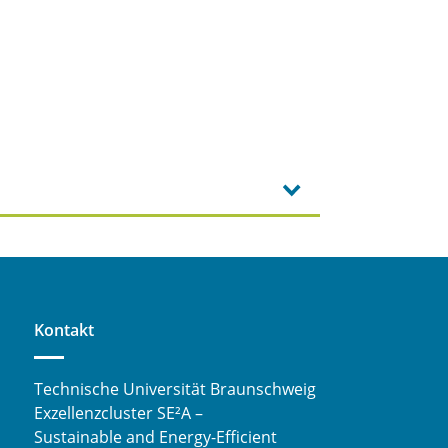
Kontakt
Technische Universität Braunschweig
Exzellenzcluster SE²A –
Sustainable and Energy-Efficient