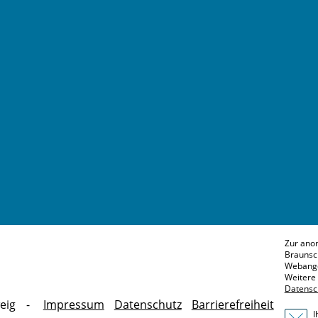
Zur ano
Braunsc
Webange
Weitere 
Datensc
eig
Impressum
Datenschutz
Barrierefreiheit
I