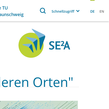
e TU
Schnellzugriff
DE
EN
aunschweig
deren Orten"