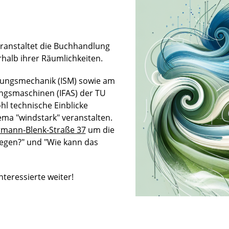
eranstaltet die Buchhandlung
halb ihrer Räumlichkeiten.
römungsmechanik (ISM) sowie am
ungsmaschinen (IFAS) der TU
l technische Einblicke
ema "windstark" veranstalten.
mann-Blenk-Straße 37
um die
iegen?" und "Wie kann das
nteressierte weiter!