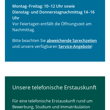
Service per E-Mail & Telefon
Montag
‒
Freitag: 10
‒
12 Uhr sowie
Dienstag- und Donnerstagnachmittag 14
‒
16
Beratungsnavi
Uhr
Vor Feiertagen entfällt die Öffnungszeit am
Kontakt
Nachmittag.
Downloads
Bitte beachten Sie
abweichende Sprechzeiten
und unsere verfügbaren
Service-Angebote
!
Unsere telefonische Erstauskunft
Für eine telefonische Erstauskunft rund um
Bewerbung, Studium und Immatrikulation