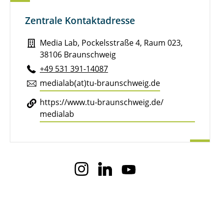
Zentrale Kontaktadresse
Media Lab, Pockelsstraße 4, Raum 023,
38106 Braunschweig
+49 531 391-14087
me­di­al­ab(at)tu-braun­schweig.de
https://​www.​tu-​braunschweig.​de/​
medialab