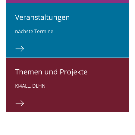
Ver­an­stal­tun­gen
nächste Termine
Themen und Pro­jek­te
KI4ALL, DLHN