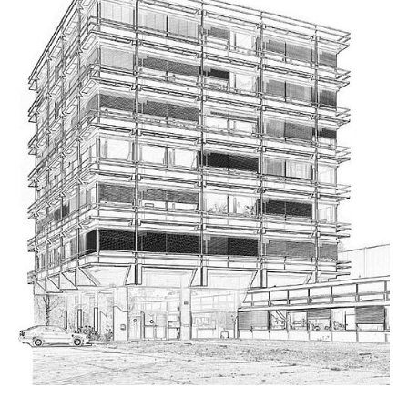
Seebau
Hydrologie und Flussgebietsmanagement
Abfall- und Ressourcenwirtschaft
Kontakt
Anfahrt
Geschichte
Stellenausschreibungen
Versuchshalle
Wasserbauseminar