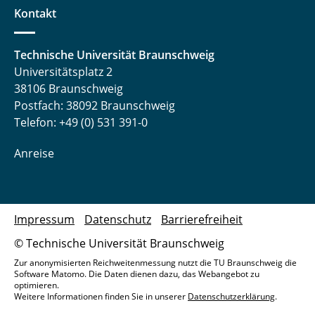
Kontakt
Technische Universität Braunschweig
Universitätsplatz 2
38106 Braunschweig
Postfach: 38092 Braunschweig
Telefon: +49 (0) 531 391-0
Anreise
Impressum
Datenschutz
Barrierefreiheit
© Technische Universität Braunschweig
Zur anonymisierten Reichweitenmessung nutzt die TU Braunschweig die
Software Matomo. Die Daten dienen dazu, das Webangebot zu
optimieren.
Weitere Informationen finden Sie in unserer
Datenschutzerklärung
.