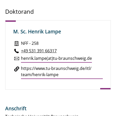
Institutsleitung
Doktorand
Geschäftszimmer
Wissenschaftliche Mitarbeitende
M. Sc. Henrik Lampe
Doktoranden
NFF - 258
+49 531 391 66317
IT-Administration
henrik.​lampe(at)tu-braun­schweig.de
Technische Mitarbeitende
https://​www.​tu-​braunschweig.​de/​itl/​
team/​henrik-​lampe
Lehrbeauftragte
Studierende
Anschrift