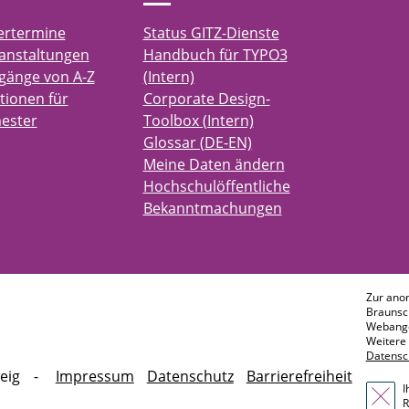
ertermine
Status GITZ-Dienste
anstaltungen
Handbuch für TYPO3
gänge von A-Z
(Intern)
tionen für
Corporate Design-
ester
Toolbox (Intern)
Glossar (DE-EN)
Meine Daten ändern
Hochschulöffentliche
Bekanntmachungen
Zur ano
Braunsc
Webange
Weitere 
Datensc
eig
Impressum
Datenschutz
Barrierefreiheit
I
R