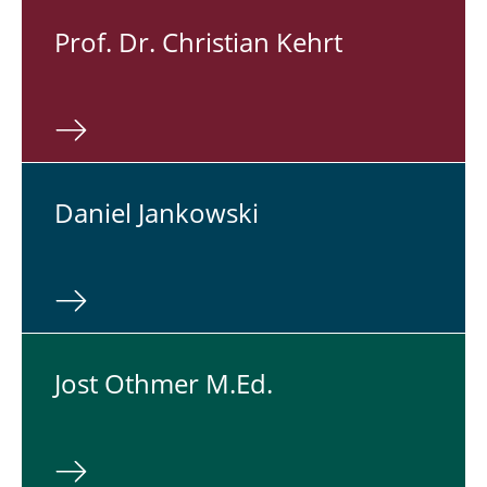
Prof. Dr. Chris­ti­an Kehrt
Daniel Jan­kow­ski
Jost Othmer M.​Ed.