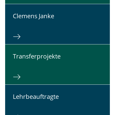
Clemens Janke
Trans­fer­pro­jek­te
Lehr­be­auf­trag­te