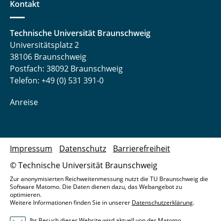
Kontakt
Technische Universität Braunschweig
Universitätsplatz 2
38106 Braunschweig
Postfach: 38092 Braunschweig
Telefon: +49 (0) 531 391-0
Anreise
Impressum
Datenschutz
Barrierefreiheit
© Technische Universität Braunschweig
Zur anonymisierten Reichweitenmessung nutzt die TU Braunschweig die
Software Matomo. Die Daten dienen dazu, das Webangebot zu
optimieren.
Weitere Informationen finden Sie in unserer
Datenschutzerklärung
.
Ihr Besuch dieser Website wird aktuell von der Matomo