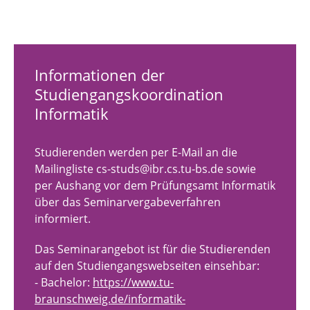
Websicherheit
Kryptologie 1
Informationen der
Softwareentwicklungspraktikum
Studiengangskoordination
Informatik
Praktikum: Seclab
Seminar: Application Security
Studierenden werden per E-Mail an die
Mailingliste cs-studs@ibr.cs.tu-bs.de sowie
Seminar: Web Security
per Aushang vor dem Prüfungsamt Informatik
über das Seminarvergabeverfahren
informiert.
Das Seminarangebot ist für die Studierenden
auf den Studiengangswebseiten einsehbar:
- Bachelor:
https://www.tu-
braunschweig.de/informatik-