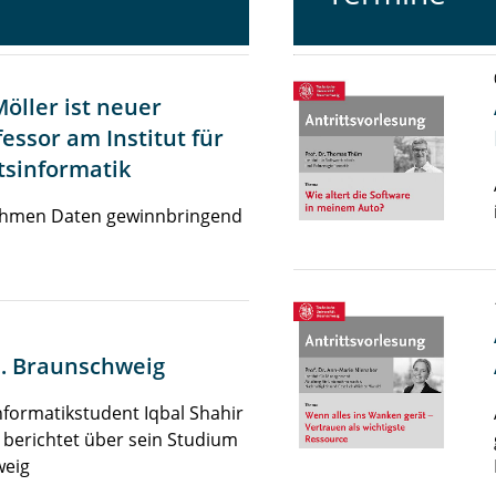
Möller ist neuer
essor am Institut für
tsinformatik
hmen Daten gewinnbringend
… Braunschweig
nformatikstudent Iqbal Shahir
 berichtet über sein Studium
weig