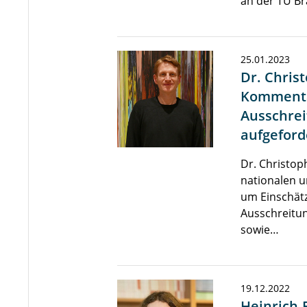
an der TU B
25.01.2023
Dr. Chris
Komment
Ausschrei
aufgeford
Dr. Christo
nationalen u
um Einschät
Ausschreitun
sowie…
19.12.2022
Heinrich-