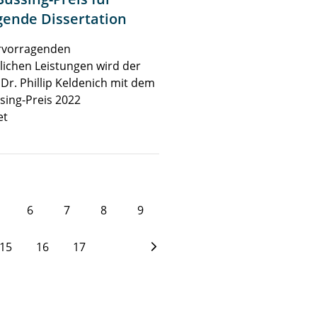
ende Dissertation
ervorragenden
lichen Leistungen wird der
 Dr. Phillip Keldenich mit dem
sing-Preis 2022
et
6
7
8
9
15
16
17