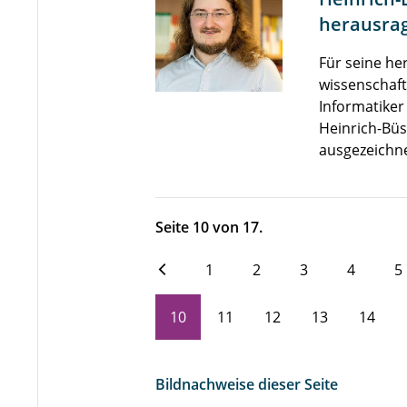
herausrag
Für seine h
wissenschaft
Informatiker
Heinrich-Büs
ausgezeichn
Seite 10 von 17.
1
2
3
4
5
10
11
12
13
14
Bildnachweise dieser Seite