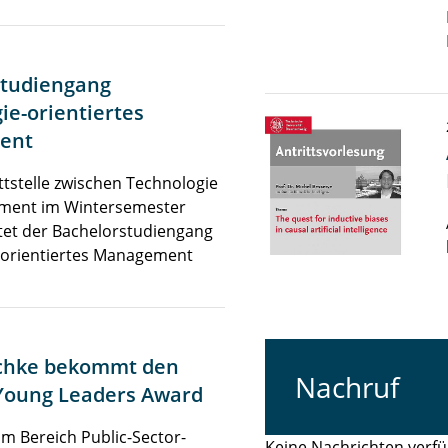
studiengang
ie-orientiertes
ent
ttstelle zwischen Technologie
ment im Wintersemester
tet der Bachelorstudiengang
-orientiertes Management
chke bekommt den
Nachruf
Young Leaders Award
im Bereich Public-Sector-
Keine Nachrichten verfü