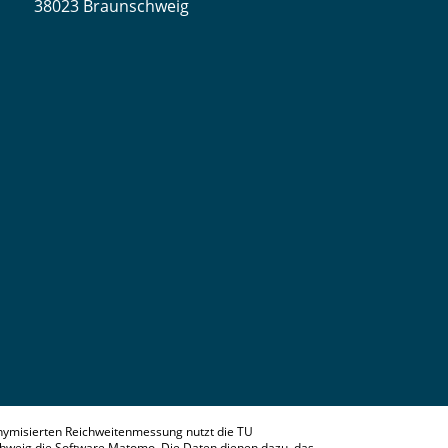
38023 Braunschweig
nymisierten Reichweitenmessung nutzt die TU
hweig die Software Matomo. Die Daten dienen dazu, das