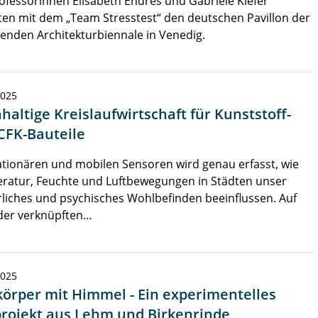
ofessorinnen Elisabeth Endres und Gabriele Kiefer
ten mit dem „Team Stresstest“ den deutschen Pavillon der
nden Architekturbiennale in Venedig.
2025
haltige Kreislaufwirtschaft für Kunststoff-
CFK-Bauteile
ationären und mobilen Sensoren wird genau erfasst, wie
ratur, Feuchte und Luftbewegungen in Städten unser
liches und psychisches Wohlbefinden beeinflussen. Auf
 der verknüpften…
2025
körper mit Himmel - Ein experimentelles
rojekt aus Lehm und Birkenrinde