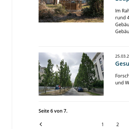
Im Rah
rund 4
Gebäu
Gebäu
25.03.
Gesu
Forsc
und W
Seite 6 von 7.
1
2