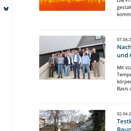
Die Pr
gestal
komme
07.04.
Nach
und 
Mit st
Tempe
körper
Basis
02.04.
Test
Baup