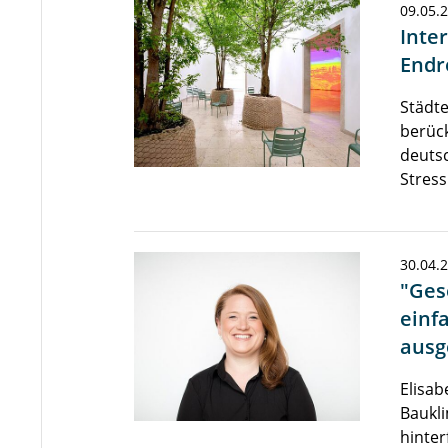
09.05.
Inte
Endr
Städte
berück
deutsc
Stres
30.04.
"Ges
einf
ausg
Elisab
Baukli
hinter