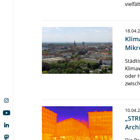
vielfäl
18.04.
Klim
Mikr
Städti
Klima
oder 
zwisc
10.04.
„STR
Arch