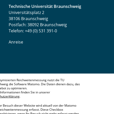
Technische Universität Braunschweig
Universitätsplatz 2
38106 Braunschweig
Postfach: 38092 Braunschweig
Telefon: +49 (0) 531 391-0
Anreise
nymisierten Reichweitenmessung nutzt die TU
hweig die Software Matomo. Die Daten dienen dazu, das
bot zu optimieren.
Informationen finden Sie in unserer
hutzerklärung
.
hr Besuch dieser Website wird aktuell von der Matomo
eichweitenmessung erfasst. Diese Checkbox
eaktivieren, wenn Ihr Besuch nicht mehr erfasst werden