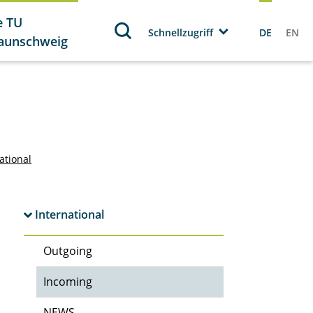
e TU
Schnellzugriff
DE
EN
aunschweig
ational
International
Outgoing
Incoming
NEWS