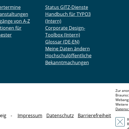
ertermine
Status GITZ-Dienste
anstaltungen
Handbuch für TYPO3
gänge von A-Z
(Intern)
tionen für
Corporate Design-
ester
Toolbox (Intern)
Glossar (DE-EN)
Meine Daten ändern
Hochschulöffentliche
Bekanntmachungen
Zur ano
Braunsc
Webange
Weitere 
Datensc
eig
Impressum
Datenschutz
Barrierefreiheit
I
R
d