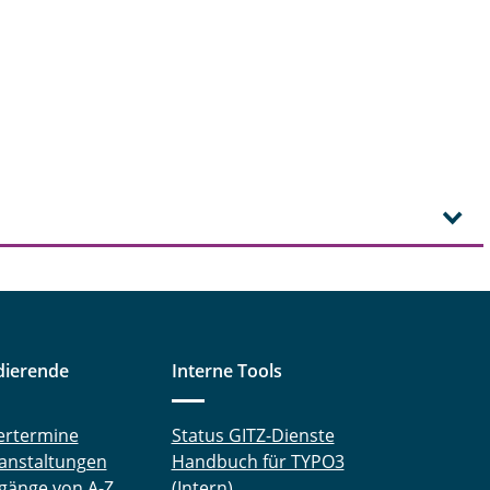
dierende
Interne Tools
ertermine
Status GITZ-Dienste
anstaltungen
Handbuch für TYPO3
gänge von A-Z
(Intern)