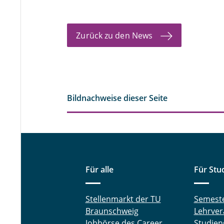
Zurück zu den News
Bildnachweise dieser Seite
Für alle
Für Stu
Stellenmarkt der TU
Semest
Braunschweig
Lehrver
Jobbörse des Career
Studien