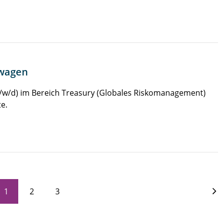
swagen
m/w/d) im Bereich Treasury (Globales Riskomanagement)
e.
1
2
3