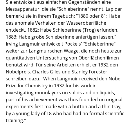
Sie entwickelt aus einfachen Gegenständen eine
Messapparatur, die sie "Schieberinne" nennt. Lapidar
bemerkt sie in ihrem Tagebuch: "1880 oder 81: Habe
das anomale Verhalten der Wasseroberfläche
entdeckt. 1882: Habe Schieberinne (Trog) erfunden.
1883: Habe große Schieberinne anfertigen lassen."
Irving Langmuir entwickelt Pockels' "Schieberinne"
weiter zur Langmuirschen Waage, die noch heute zur
quantitativen Untersuchung von Oberflächenfilmen
benutzt wird. Für seine Arbeiten erhielt er 1932 den
Nobelpreis. Charles Giles und Stanley Forester
schreiben dazu: "When Langmuir received den Nobel
Prize for Chemistry in 1932 for his work in
investigating monolayers on solids and on liquids,
part of his achievement was thus founded on original
experiments first made with a button and a thin tray,
by a young lady of 18 who had had no formal scientific
training."