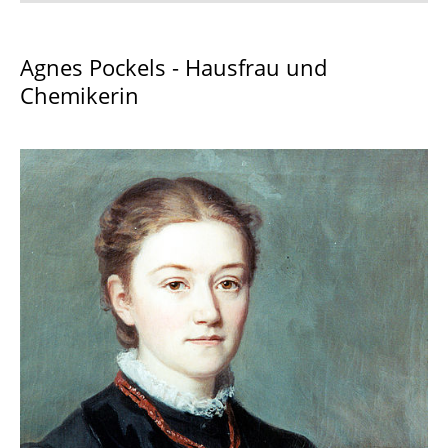
Wer war Agnes Pockels?
Agnes Pockels - Hausfrau und
Chemikerin
Angebote: Allgemeines
Verleih von Experimentierkisten
Laborbesuche für Schulklassen
Themen & Experimente Kita bis Sek. II
Themen & Experimente (ab Klasse 10)
Beispiele für unsere Angebote
Schülerlabor Chemie
Experimente des Monats