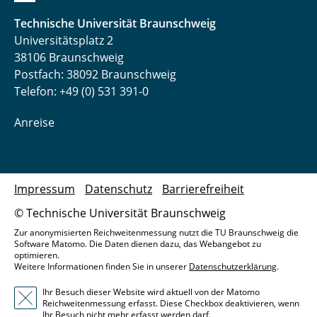
Technische Universität Braunschweig
Universitätsplatz 2
38106 Braunschweig
Postfach: 38092 Braunschweig
Telefon: +49 (0) 531 391-0
Anreise
Impressum
Datenschutz
Barrierefreiheit
© Technische Universität Braunschweig
Zur anonymisierten Reichweitenmessung nutzt die TU Braunschweig die
Software Matomo. Die Daten dienen dazu, das Webangebot zu
optimieren.
Weitere Informationen finden Sie in unserer
Datenschutzerklärung
.
Ihr Besuch dieser Website wird aktuell von der Matomo
Reichweitenmessung erfasst. Diese Checkbox deaktivieren, wenn
Ihr Besuch nicht mehr erfasst werden darf.