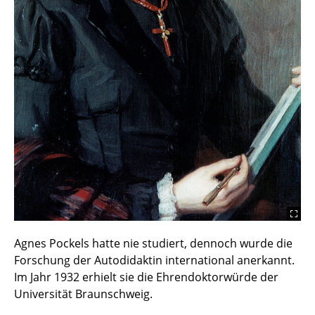
Checkin Oberflächenspannung
Broschüren, Flyer, Downloads
Kontakt
Stellen
Partnerschulen
Links
Das Team
Agnes Pockels hatte nie studiert, dennoch wurde die
Forschung der Autodidaktin international anerkannt.
Im Jahr 1932 erhielt sie die Ehrendoktorwürde der
Universität Braunschweig.