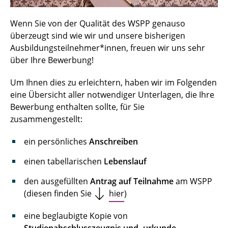
Ablauf und Inhalte der Ausbildung
Wenn Sie von der Qualität des WSPP genauso
Finanzierung der Ausbildung
überzeugt sind wie wir und unsere bisherigen
Ausbildungsteilnehmer*innen, freuen wir uns sehr
Zulassungsvoraussetzungen
über Ihre Bewerbung!
Zulassungsverfahren
Um Ihnen dies zu erleichtern, haben wir im Folgenden
eine Übersicht aller notwendiger Unterlagen, die Ihre
Kündigung
Bewerbung enthalten sollte, für Sie
Meinungen zum WSPP
zusammengestellt:
ein persönliches
Anschreiben
Bewerbung
einen tabellarischen
Lebenslauf
Kontakt
den ausgefüllten
Antrag auf Teilnahme
am WSPP
(diesen finden Sie
hier
)
eine beglaubigte Kopie von
Studienabschlusszeugnis und -urkunde