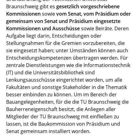
Braunschweig gibt es
gesetzlich vorgeschriebene
IT-User Board
Kommissionen
sowie
vom Senat, vom Präsidium oder
gemeinsam von Senat und Präsidium eingesetzte
Wahlausschuss
Kommissionen und Ausschüsse
sowie Beiräte. Deren
Aufgabe liegt darin, Entscheidungen oder
Nachhaltigkeitsrat
Stellungnahmen für die Gremien vorzubereiten, die
sie eingesetzt haben; unter Umständen können auch
Ethikkommission
Entscheidungskompetenzen übertragen werden. Für
zentrale Dienstleistungen wie die Informationstechnik
Kommission zur Sicherung guter
(IT) und die Universitätsbibliothek sind
wissenschaftlicher Praxis
Lenkungsausschüsse eingerichtet worden, um alle
Fakultäten und sonstige Stakeholder in die Thematik
besser einbinden zu können. Um im Bereich der
Bauangelegenheiten, für die die TU Braunschweig die
Bauherreneigenschaft besitzt, die Anliegen aller
Mitglieder der TU Braunschweig mit einfließen zu
lassen, ist die Baukommission von Präsidium und
Senat gemeinsam installiert worden.