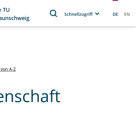
e TU
Schnellzugriff
DE
EN
aunschweig
 von A-Z
enschaft