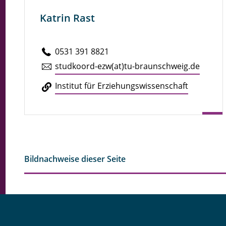
Katrin Rast
0531 391 8821
stud­koord-ezw(at)tu-braun­schweig.de
In­sti­tut für Er­zie­hungs­wis­sen­schaft
Bildnachweise dieser Seite