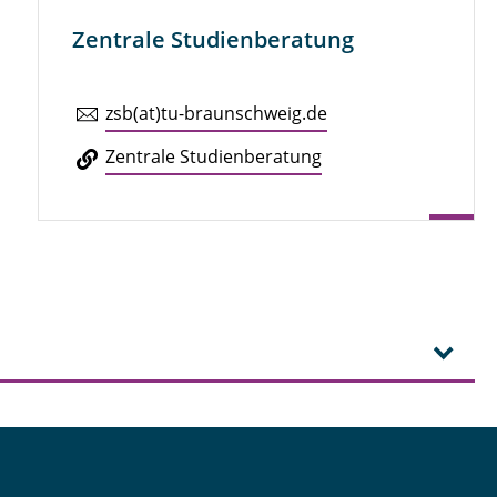
Zentrale Studienberatung
zsb(at)tu-braun­schweig.de
Zen­tra­le Stu­di­en­be­ra­tung