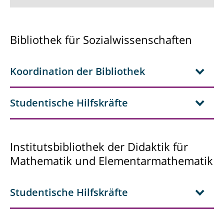
Aktuelles
Bibliothek für Sozialwissenschaften
Kontakt, Öffnungszeiten & Barrierefreiheit
Koordination der Bibliothek
Team
Benutzungsordnung
Studentische Hilfskräfte
Kataloge/Datenbanken
Zeitschriften
Institutsbibliothek der Didaktik für
Mathematik und Elementarmathematik
Geräte-Verleih
Bibliothek für Sozialwissenschaften von A bis
Studentische Hilfskräfte
Z
Downloads