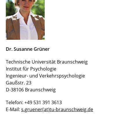
Doris Sonntag
Dr. Vanessa Schmidt
Dr. Susanne Grüner
Dr. Frauke Berghöfer
Dr. Susanne Grüner
Sarah Helweg, M.Sc.
Technische Universität Braunschweig
Institut für Psychologie
Karsten Klaffer, M.Sc.
Ingenieur- und Verkehrspsychologie
Gaußstr. 23
Frederike Hanna Strelow, M.Sc.
D-38106 Braunschweig
Helene Walter, M.Sc.
Telefon: +49 531 391 3613
E-Mail:
s.gruener(at)tu-braunschweig.de
Ehemalige MitarbeiterInnen